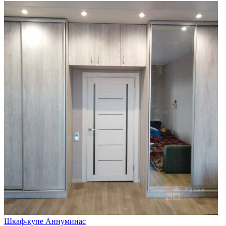
Шкаф-купе Аннуминас