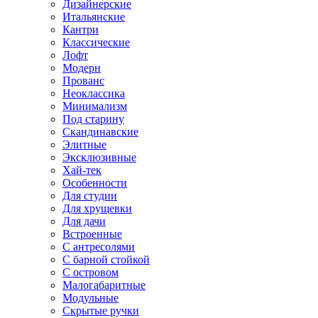
Дизайнерские
Итальянские
Кантри
Классические
Лофт
Модерн
Прованс
Неоклассика
Минимализм
Под старину
Скандинавские
Элитные
Эксклюзивные
Хай-тек
Особенности
Для студии
Для хрущевки
Для дачи
Встроенные
С антресолями
С барной стойкой
С островом
Малогабаритные
Модульные
Скрытые ручки