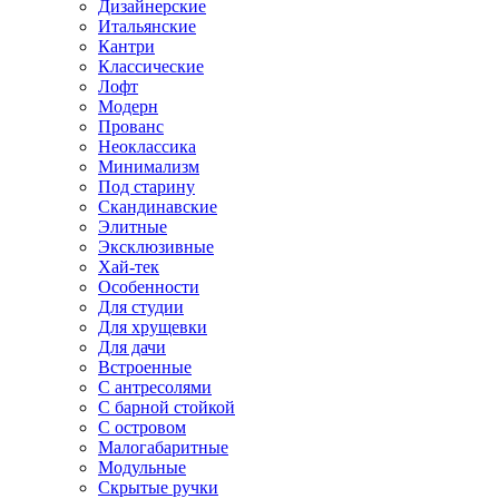
Дизайнерские
Итальянские
Кантри
Классические
Лофт
Модерн
Прованс
Неоклассика
Минимализм
Под старину
Скандинавские
Элитные
Эксклюзивные
Хай-тек
Особенности
Для студии
Для хрущевки
Для дачи
Встроенные
С антресолями
С барной стойкой
С островом
Малогабаритные
Модульные
Скрытые ручки