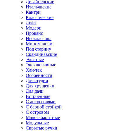
Дизайнерские
Итальянские
Кантри
Классические
Лофт
Модерн
Прованс
Неоклассика
Минимализм
Под старину
Скандинавские
Элитные
Эксклюзивные
Хай-тек
Особенности
Для студии
Для хрущевки
Для дачи
Встроенные
С антресолями
С барной стойкой
С островом
Малогабаритные
Модульные
Скрытые ручки