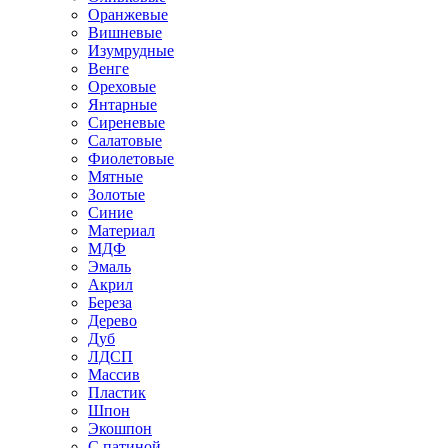
Оранжевые
Вишневые
Изумрудные
Венге
Ореховые
Янтарные
Сиреневые
Салатовые
Фиолетовые
Мятные
Золотые
Синие
Материал
МДФ
Эмаль
Акрил
Береза
Дерево
Дуб
ЛДСП
Массив
Пластик
Шпон
Экошпон
С патиной