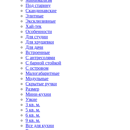
Минимализм
Под старину
Скандинавские
Элитные
Эксклюзивные
Хай-тек
Особенности
Для студии
Для хрущевки
Для дачи
Встроенные
С антресолями
С барной стойкой
С островом
Малогабаритные
Модульные
Скрытые ручки
Размер
Мини-кухни
Узкие
3 кв. м.
5 кв. м.
6 кв. м.
9 кв. м.
Все для кухни