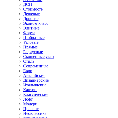
ДСП
Стоимость
Дешевые
Дорогие
Эконом-класс
Элитные
Форма
П-образные
Угловые
Прямые
Радиусные
Скошенные углы
Стиль
Современные
Евро
Английские
Дизайнерские
Итальянские
Кантри
Классические
Лофт
Модерн
Прованс
Неоклассика