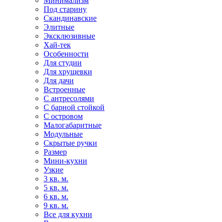
Минимализм
Под старину
Скандинавские
Элитные
Эксклюзивные
Хай-тек
Особенности
Для студии
Для хрущевки
Для дачи
Встроенные
С антресолями
С барной стойкой
С островом
Малогабаритные
Модульные
Скрытые ручки
Размер
Мини-кухни
Узкие
3 кв. м.
5 кв. м.
6 кв. м.
9 кв. м.
Все для кухни