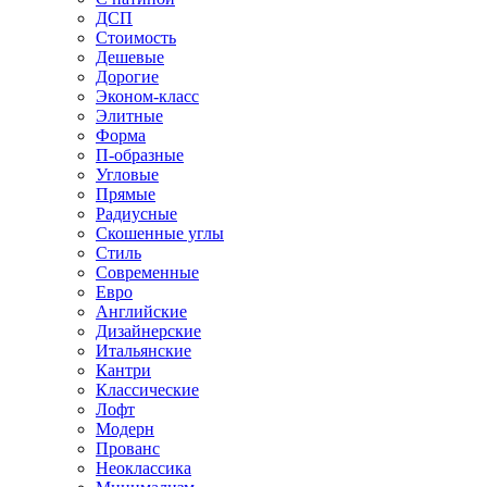
ДСП
Стоимость
Дешевые
Дорогие
Эконом-класс
Элитные
Форма
П-образные
Угловые
Прямые
Радиусные
Скошенные углы
Стиль
Современные
Евро
Английские
Дизайнерские
Итальянские
Кантри
Классические
Лофт
Модерн
Прованс
Неоклассика