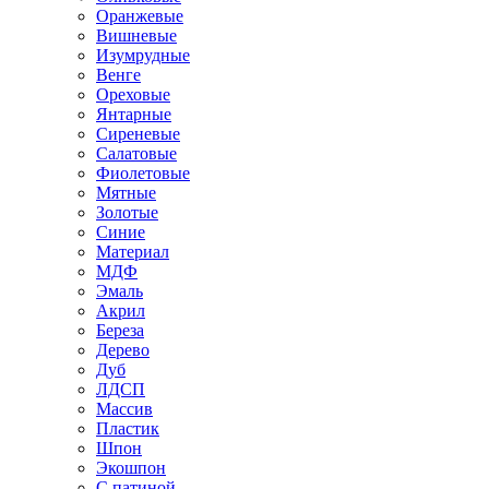
Оранжевые
Вишневые
Изумрудные
Венге
Ореховые
Янтарные
Сиреневые
Салатовые
Фиолетовые
Мятные
Золотые
Синие
Материал
МДФ
Эмаль
Акрил
Береза
Дерево
Дуб
ЛДСП
Массив
Пластик
Шпон
Экошпон
С патиной