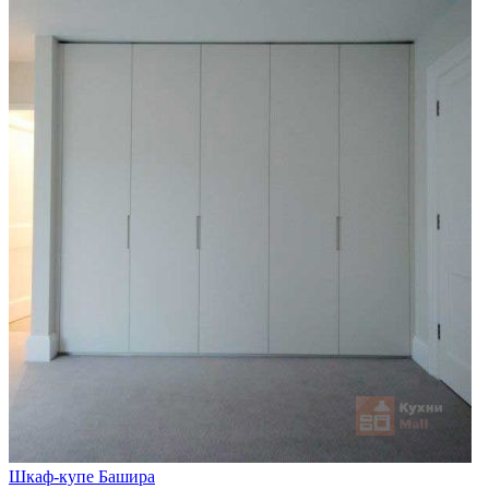
Шкаф-купе Башира