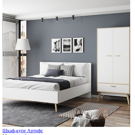
Шкаф-купе Артифс