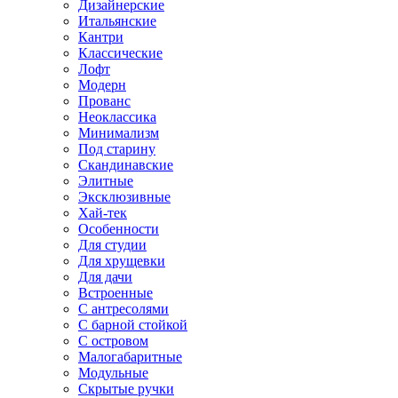
Дизайнерские
Итальянские
Кантри
Классические
Лофт
Модерн
Прованс
Неоклассика
Минимализм
Под старину
Скандинавские
Элитные
Эксклюзивные
Хай-тек
Особенности
Для студии
Для хрущевки
Для дачи
Встроенные
С антресолями
С барной стойкой
С островом
Малогабаритные
Модульные
Скрытые ручки