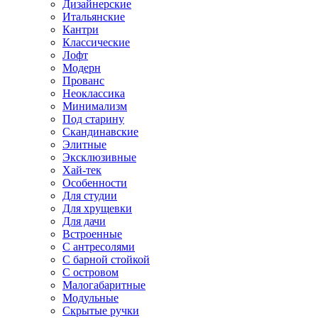
Дизайнерские
Итальянские
Кантри
Классические
Лофт
Модерн
Прованс
Неоклассика
Минимализм
Под старину
Скандинавские
Элитные
Эксклюзивные
Хай-тек
Особенности
Для студии
Для хрущевки
Для дачи
Встроенные
С антресолями
С барной стойкой
С островом
Малогабаритные
Модульные
Скрытые ручки