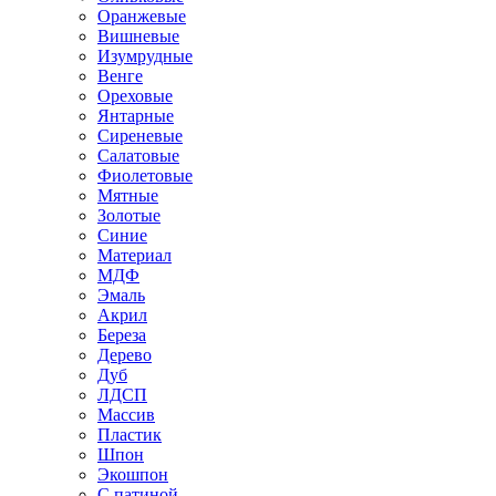
Оранжевые
Вишневые
Изумрудные
Венге
Ореховые
Янтарные
Сиреневые
Салатовые
Фиолетовые
Мятные
Золотые
Синие
Материал
МДФ
Эмаль
Акрил
Береза
Дерево
Дуб
ЛДСП
Массив
Пластик
Шпон
Экошпон
С патиной