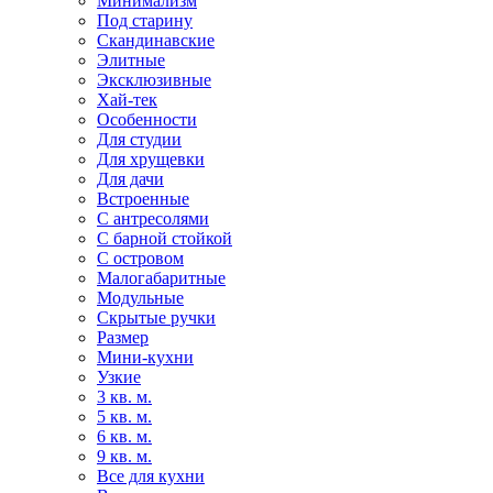
Минимализм
Под старину
Скандинавские
Элитные
Эксклюзивные
Хай-тек
Особенности
Для студии
Для хрущевки
Для дачи
Встроенные
С антресолями
С барной стойкой
С островом
Малогабаритные
Модульные
Скрытые ручки
Размер
Мини-кухни
Узкие
3 кв. м.
5 кв. м.
6 кв. м.
9 кв. м.
Все для кухни