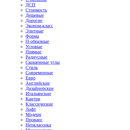
ДСП
Стоимость
Дешевые
Дорогие
Эконом-класс
Элитные
Форма
П-образные
Угловые
Прямые
Радиусные
Скошенные углы
Стиль
Современные
Евро
Английские
Дизайнерские
Итальянские
Кантри
Классические
Лофт
Модерн
Прованс
Неоклассика