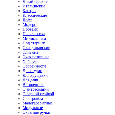
Дизайнерские
Итальянские
Кантри
Классические
Лофт
Модерн
Прованс
Неоклассика
Минимализм
Под старину
Скандинавские
Элитные
Эксклюзивные
Хай-тек
Особенности
Для студии
Для хрущевки
Для дачи
Встроенные
С антресолями
С барной стойкой
С островом
Малогабаритные
Модульные
Скрытые ручки