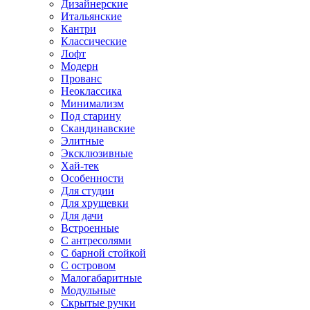
Дизайнерские
Итальянские
Кантри
Классические
Лофт
Модерн
Прованс
Неоклассика
Минимализм
Под старину
Скандинавские
Элитные
Эксклюзивные
Хай-тек
Особенности
Для студии
Для хрущевки
Для дачи
Встроенные
С антресолями
С барной стойкой
С островом
Малогабаритные
Модульные
Скрытые ручки