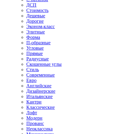
ДСП
Стоимость
Дешевые
Дорогие
Эконом-класс
Элитные
Форма
П-образные
Угловые
Прямые
Радиусные
Скошенные углы
Стиль
Современные
Евро
Английские
Дизайнерские
Итальянские
Кантри
Классические
Лофт
Модерн
Прованс
Неоклассика