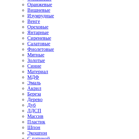
Оранжевые
Вишневые
Изумрудные
Венге
Ореховые
Янтарные
Сиреневые
Салатовые
Фиолетовые
Мятные
Золотые
Синие
Материал
МДФ
Эмаль
Акрил
Береза
Дерево
Дуб
ЛДСП
Массив
Пластик
Шпон
Экошпон
С патиной