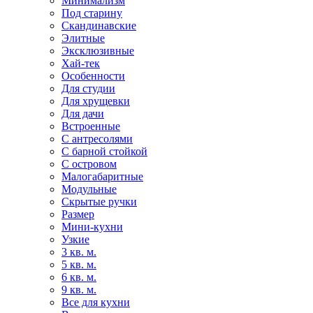
Минимализм
Под старину
Скандинавские
Элитные
Эксклюзивные
Хай-тек
Особенности
Для студии
Для хрущевки
Для дачи
Встроенные
С антресолями
С барной стойкой
С островом
Малогабаритные
Модульные
Скрытые ручки
Размер
Мини-кухни
Узкие
3 кв. м.
5 кв. м.
6 кв. м.
9 кв. м.
Все для кухни