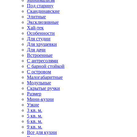
Минимализм
Под старину
Скандинавские
Элитные
Эксклюзивные
Хай-тек
Особенности
Для студии
Для хрущевки
Для дачи
Встроенные
С антресолями
С барной стойкой
С островом
Малогабаритные
Модульные
Скрытые ручки
Размер
Мини-кухни
Узкие
3 кв. м.
5 кв. м.
6 кв. м.
9 кв. м.
Все для кухни