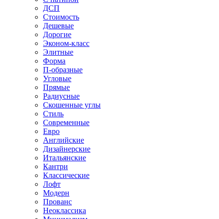
ДСП
Стоимость
Дешевые
Дорогие
Эконом-класс
Элитные
Форма
П-образные
Угловые
Прямые
Радиусные
Скошенные углы
Стиль
Современные
Евро
Английские
Дизайнерские
Итальянские
Кантри
Классические
Лофт
Модерн
Прованс
Неоклассика