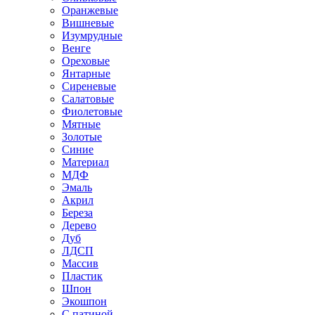
Оранжевые
Вишневые
Изумрудные
Венге
Ореховые
Янтарные
Сиреневые
Салатовые
Фиолетовые
Мятные
Золотые
Синие
Материал
МДФ
Эмаль
Акрил
Береза
Дерево
Дуб
ЛДСП
Массив
Пластик
Шпон
Экошпон
С патиной