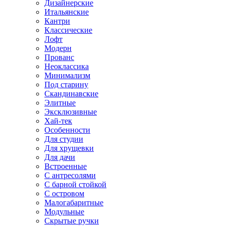
Дизайнерские
Итальянские
Кантри
Классические
Лофт
Модерн
Прованс
Неоклассика
Минимализм
Под старину
Скандинавские
Элитные
Эксклюзивные
Хай-тек
Особенности
Для студии
Для хрущевки
Для дачи
Встроенные
С антресолями
С барной стойкой
С островом
Малогабаритные
Модульные
Скрытые ручки