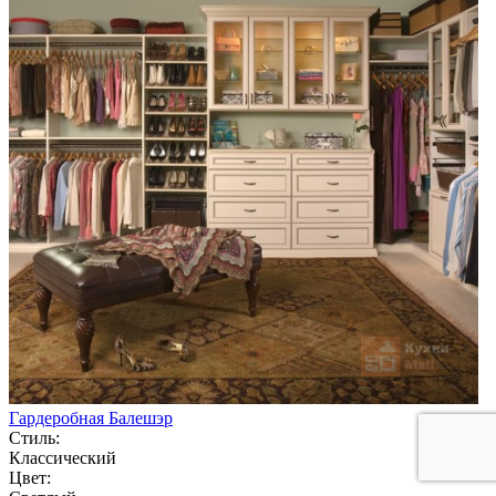
Гардеробная Балешэр
Стиль:
Классический
Цвет: