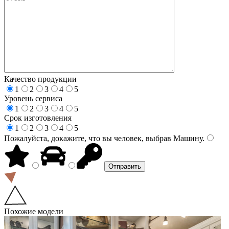
Качество продукции
1
2
3
4
5
Уровень сервиса
1
2
3
4
5
Срок изготовления
1
2
3
4
5
Пожалуйста, докажите, что вы человек, выбрав
Машину
.
Похожие модели