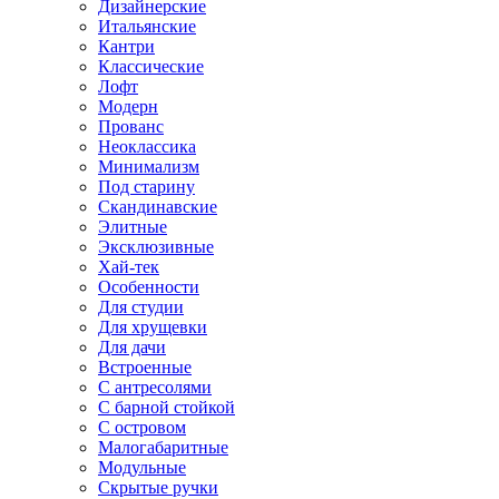
Дизайнерские
Итальянские
Кантри
Классические
Лофт
Модерн
Прованс
Неоклассика
Минимализм
Под старину
Скандинавские
Элитные
Эксклюзивные
Хай-тек
Особенности
Для студии
Для хрущевки
Для дачи
Встроенные
С антресолями
С барной стойкой
С островом
Малогабаритные
Модульные
Скрытые ручки