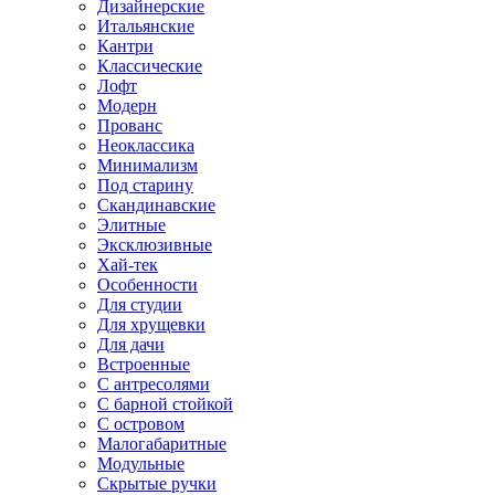
Дизайнерские
Итальянские
Кантри
Классические
Лофт
Модерн
Прованс
Неоклассика
Минимализм
Под старину
Скандинавские
Элитные
Эксклюзивные
Хай-тек
Особенности
Для студии
Для хрущевки
Для дачи
Встроенные
С антресолями
С барной стойкой
С островом
Малогабаритные
Модульные
Скрытые ручки