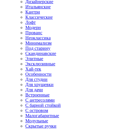
Дизайнерские
Итальянские
Кантри
Классические
Лофт
Модерн
Прованс
Неоклассика
Минимализм
Под старину
Скандинавские
Элитные
Эксклюзивные
Хай-тек
Особенности
Для студии
Для хрущевки
Для дачи
Встроенные
С антресолями
С барной стойкой
С островом
Малогабаритные
Модульные
Скрытые ручки