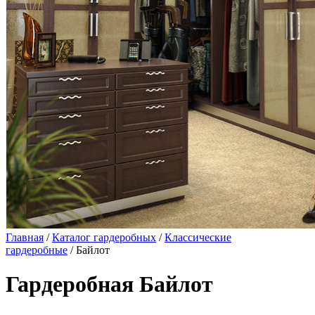
Главная
/
Каталог гардеробных
/
Классические
гардеробные
/ Байлот
Гардеробная Байлот