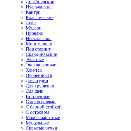
Дизайнерские
Итальянские
Кантри
Классические
Лофт
Модерн
Прованс
Неоклассика
Минимализм
Под старину
Скандинавские
Элитные
Эксклюзивные
Хай-тек
Особенности
Для студии
Для хрущевки
Для дачи
Встроенные
С антресолями
С барной стойкой
С островом
Малогабаритные
Модульные
Скрытые ручки