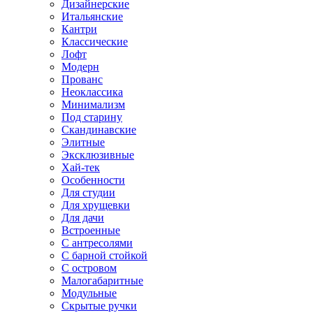
Дизайнерские
Итальянские
Кантри
Классические
Лофт
Модерн
Прованс
Неоклассика
Минимализм
Под старину
Скандинавские
Элитные
Эксклюзивные
Хай-тек
Особенности
Для студии
Для хрущевки
Для дачи
Встроенные
С антресолями
С барной стойкой
С островом
Малогабаритные
Модульные
Скрытые ручки