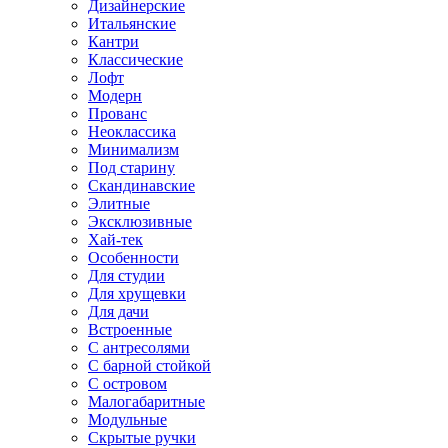
Дизайнерские
Итальянские
Кантри
Классические
Лофт
Модерн
Прованс
Неоклассика
Минимализм
Под старину
Скандинавские
Элитные
Эксклюзивные
Хай-тек
Особенности
Для студии
Для хрущевки
Для дачи
Встроенные
С антресолями
С барной стойкой
С островом
Малогабаритные
Модульные
Скрытые ручки