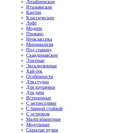
Дизайнерские
Итальянские
Кантри
Классические
Лофт
Модерн
Прованс
Неоклассика
Минимализм
Под старину
Скандинавские
Элитные
Эксклюзивные
Хай-тек
Особенности
Для студии
Для хрущевки
Для дачи
Встроенные
С антресолями
С барной стойкой
С островом
Малогабаритные
Модульные
Скрытые ручки