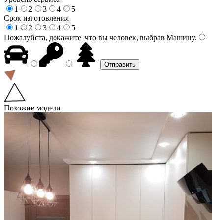
1
2
3
4
5
Срок изготовления
1
2
3
4
5
Пожалуйста, докажите, что вы человек, выбрав
Машину
.
Похожие модели