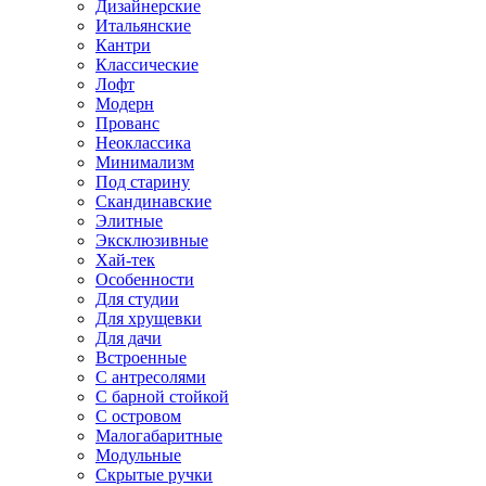
Дизайнерские
Итальянские
Кантри
Классические
Лофт
Модерн
Прованс
Неоклассика
Минимализм
Под старину
Скандинавские
Элитные
Эксклюзивные
Хай-тек
Особенности
Для студии
Для хрущевки
Для дачи
Встроенные
С антресолями
С барной стойкой
С островом
Малогабаритные
Модульные
Скрытые ручки