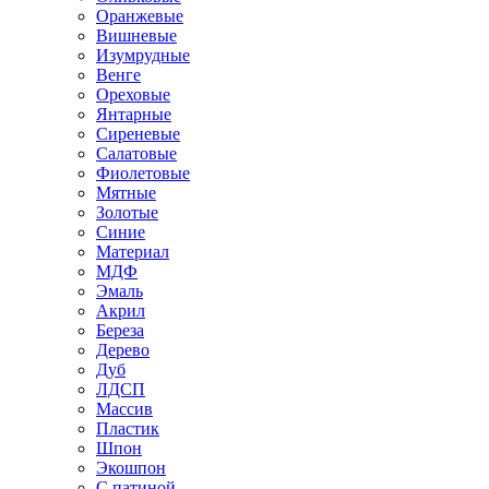
Оранжевые
Вишневые
Изумрудные
Венге
Ореховые
Янтарные
Сиреневые
Салатовые
Фиолетовые
Мятные
Золотые
Синие
Материал
МДФ
Эмаль
Акрил
Береза
Дерево
Дуб
ЛДСП
Массив
Пластик
Шпон
Экошпон
С патиной