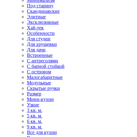
Минимализм
Под старину
Скандинавские
Элитные
Эксклюзивные
Хай-тек
Особенности
Для студии
Для хрущевки
Для дачи
Встроенные
С антресолями
С барной стойкой
С островом
Малогабаритные
Модульные
Скрытые ручки
Размер
Мини-кухни
Узкие
3 кв. м.
5 кв. м.
6 кв. м.
9 кв. м.
Все для кухни