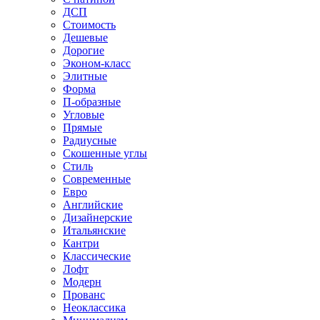
ДСП
Стоимость
Дешевые
Дорогие
Эконом-класс
Элитные
Форма
П-образные
Угловые
Прямые
Радиусные
Скошенные углы
Стиль
Современные
Евро
Английские
Дизайнерские
Итальянские
Кантри
Классические
Лофт
Модерн
Прованс
Неоклассика