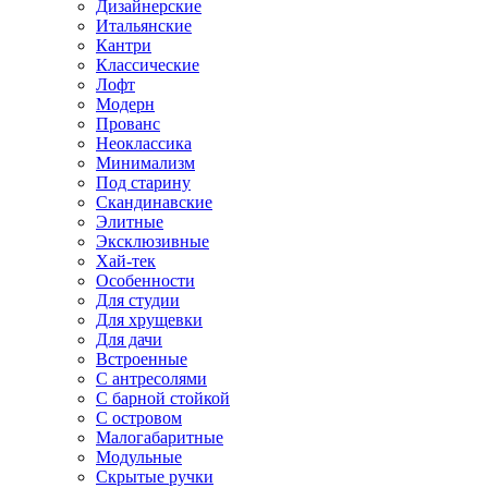
Дизайнерские
Итальянские
Кантри
Классические
Лофт
Модерн
Прованс
Неоклассика
Минимализм
Под старину
Скандинавские
Элитные
Эксклюзивные
Хай-тек
Особенности
Для студии
Для хрущевки
Для дачи
Встроенные
С антресолями
С барной стойкой
С островом
Малогабаритные
Модульные
Скрытые ручки