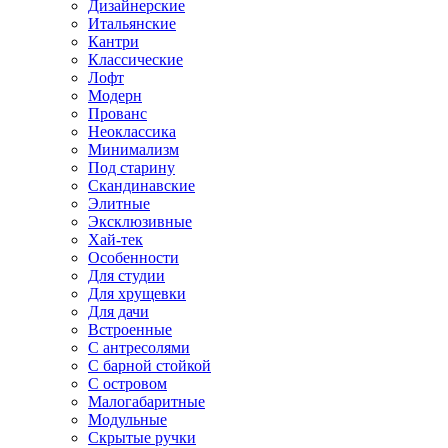
Дизайнерские
Итальянские
Кантри
Классические
Лофт
Модерн
Прованс
Неоклассика
Минимализм
Под старину
Скандинавские
Элитные
Эксклюзивные
Хай-тек
Особенности
Для студии
Для хрущевки
Для дачи
Встроенные
С антресолями
С барной стойкой
С островом
Малогабаритные
Модульные
Скрытые ручки