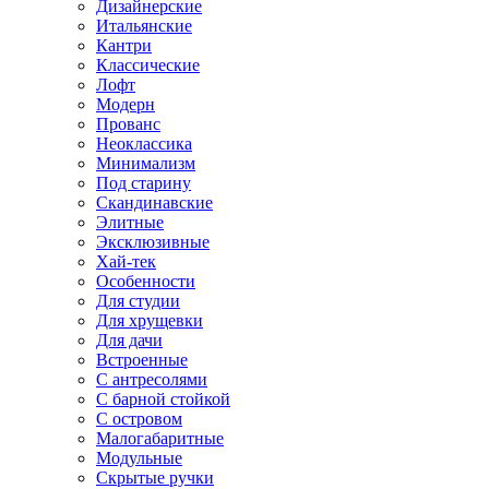
Дизайнерские
Итальянские
Кантри
Классические
Лофт
Модерн
Прованс
Неоклассика
Минимализм
Под старину
Скандинавские
Элитные
Эксклюзивные
Хай-тек
Особенности
Для студии
Для хрущевки
Для дачи
Встроенные
С антресолями
С барной стойкой
С островом
Малогабаритные
Модульные
Скрытые ручки