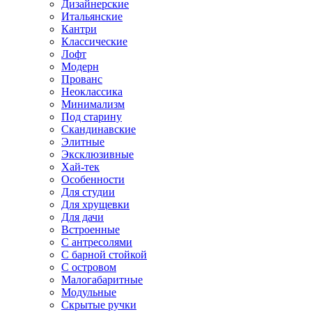
Дизайнерские
Итальянские
Кантри
Классические
Лофт
Модерн
Прованс
Неоклассика
Минимализм
Под старину
Скандинавские
Элитные
Эксклюзивные
Хай-тек
Особенности
Для студии
Для хрущевки
Для дачи
Встроенные
С антресолями
С барной стойкой
С островом
Малогабаритные
Модульные
Скрытые ручки