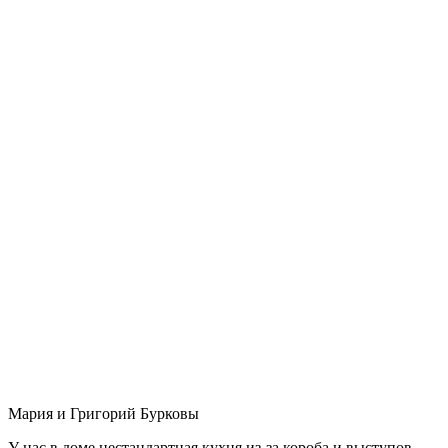
Мария и Григорий Бурковы
У нас в доме нестандартная кухня из-за короба и выступов,