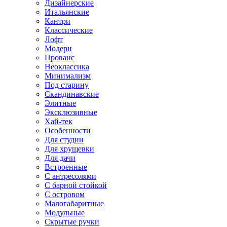
Дизайнерские
Итальянские
Кантри
Классические
Лофт
Модерн
Прованс
Неоклассика
Минимализм
Под старину
Скандинавские
Элитные
Эксклюзивные
Хай-тек
Особенности
Для студии
Для хрущевки
Для дачи
Встроенные
С антресолями
С барной стойкой
С островом
Малогабаритные
Модульные
Скрытые ручки