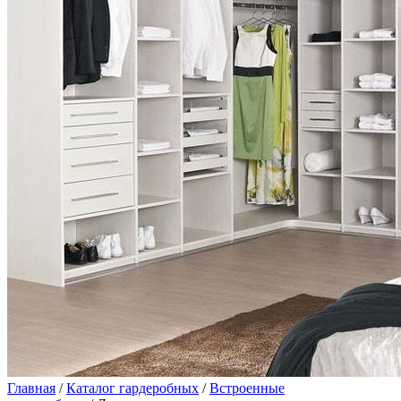
Главная
/
Каталог гардеробных
/
Встроенные