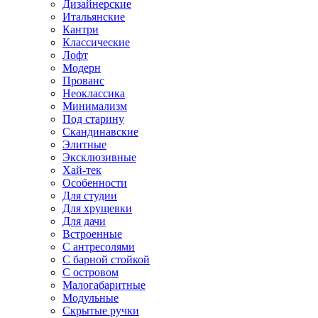
Дизайнерские
Итальянские
Кантри
Классические
Лофт
Модерн
Прованс
Неоклассика
Минимализм
Под старину
Скандинавские
Элитные
Эксклюзивные
Хай-тек
Особенности
Для студии
Для хрущевки
Для дачи
Встроенные
С антресолями
С барной стойкой
С островом
Малогабаритные
Модульные
Скрытые ручки