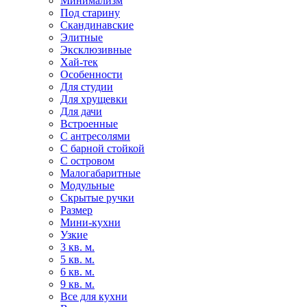
Минимализм
Под старину
Скандинавские
Элитные
Эксклюзивные
Хай-тек
Особенности
Для студии
Для хрущевки
Для дачи
Встроенные
С антресолями
С барной стойкой
С островом
Малогабаритные
Модульные
Скрытые ручки
Размер
Мини-кухни
Узкие
3 кв. м.
5 кв. м.
6 кв. м.
9 кв. м.
Все для кухни