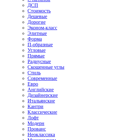
ДСП
Стоимость
Дешевые
Дорогие
Эконом-класс
Элитные
Форма
П-образные
Угловые
Прямые
Радиусные
Скошенные углы
Стиль
Современные
Евро
Английские
Дизайнерские
Итальянские
Кантри
Классические
Лофт
Модерн
Прованс
Неоклассика