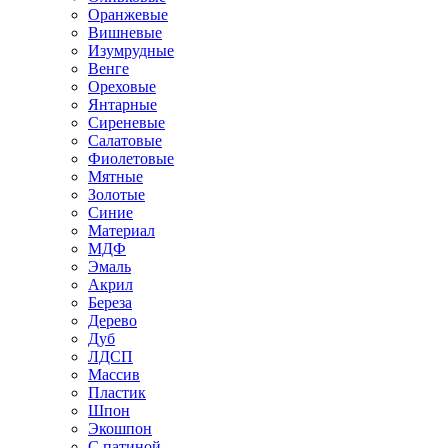
Оранжевые
Вишневые
Изумрудные
Венге
Ореховые
Янтарные
Сиреневые
Салатовые
Фиолетовые
Мятные
Золотые
Синие
Материал
МДФ
Эмаль
Акрил
Береза
Дерево
Дуб
ЛДСП
Массив
Пластик
Шпон
Экошпон
С патиной