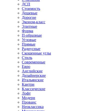
ДСП
Стоимость
Дешевые
Дорогие
Эконом-класс
Элитные
Форма
П-образные
Угловые
Прямые
Радиусные
Скошенные углы
Стиль
Современные
Евро
Английские
Дизайнерские
Итальянские
Кантри
Классические
Лофт
Модерн
Прованс
Неоклассика