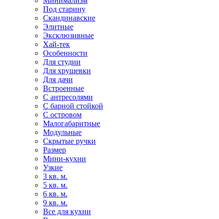
Минимализм
Под старину
Скандинавские
Элитные
Эксклюзивные
Хай-тек
Особенности
Для студии
Для хрущевки
Для дачи
Встроенные
С антресолями
С барной стойкой
С островом
Малогабаритные
Модульные
Скрытые ручки
Размер
Мини-кухни
Узкие
3 кв. м.
5 кв. м.
6 кв. м.
9 кв. м.
Все для кухни