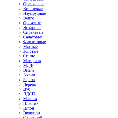
Оранжевые
Вишневые
Изумрудные
Венге
Ореховые
Янтарные
Сиреневые
Салатовые
Фиолетовые
Мятные
Золотые
Синие
Материал
МДФ
Эмаль
Акрил
Береза
Дерево
Дуб
ЛДСП
Массив
Пластик
Шпон
Экошпон
С патиной