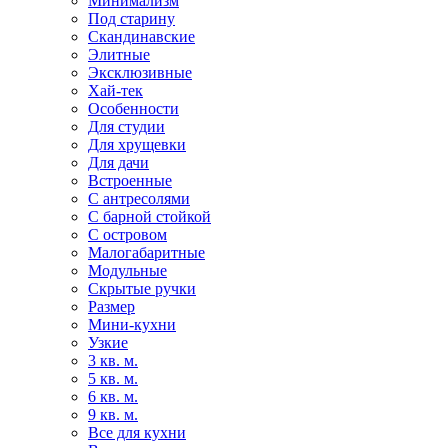
Минимализм
Под старину
Скандинавские
Элитные
Эксклюзивные
Хай-тек
Особенности
Для студии
Для хрущевки
Для дачи
Встроенные
С антресолями
С барной стойкой
С островом
Малогабаритные
Модульные
Скрытые ручки
Размер
Мини-кухни
Узкие
3 кв. м.
5 кв. м.
6 кв. м.
9 кв. м.
Все для кухни