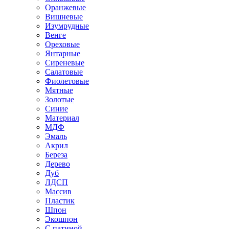
Оранжевые
Вишневые
Изумрудные
Венге
Ореховые
Янтарные
Сиреневые
Салатовые
Фиолетовые
Мятные
Золотые
Синие
Материал
МДФ
Эмаль
Акрил
Береза
Дерево
Дуб
ЛДСП
Массив
Пластик
Шпон
Экошпон
С патиной