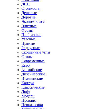
ДСП
Стоимость
Дешевые
Дорогие
Эконом-класс
Элитные
Форма
П-образные
Угловые
Прямые
Радиусные
Скошенные углы
Стиль
Современные
Евро
Английские
Дизайнерские
Итальянские
Кантри
Классические
Лофт
Модерн
Прованс
Неоклассика