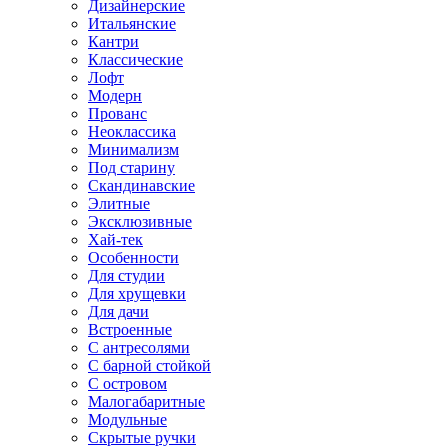
Дизайнерские
Итальянские
Кантри
Классические
Лофт
Модерн
Прованс
Неоклассика
Минимализм
Под старину
Скандинавские
Элитные
Эксклюзивные
Хай-тек
Особенности
Для студии
Для хрущевки
Для дачи
Встроенные
С антресолями
С барной стойкой
С островом
Малогабаритные
Модульные
Скрытые ручки