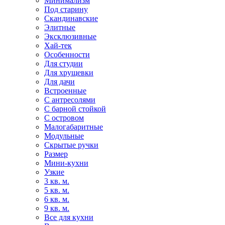
Минимализм
Под старину
Скандинавские
Элитные
Эксклюзивные
Хай-тек
Особенности
Для студии
Для хрущевки
Для дачи
Встроенные
С антресолями
С барной стойкой
С островом
Малогабаритные
Модульные
Скрытые ручки
Размер
Мини-кухни
Узкие
3 кв. м.
5 кв. м.
6 кв. м.
9 кв. м.
Все для кухни