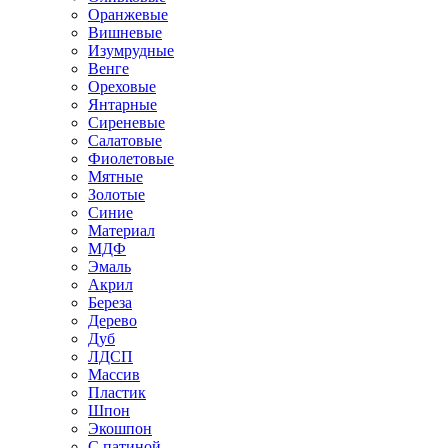
Оранжевые
Вишневые
Изумрудные
Венге
Ореховые
Янтарные
Сиреневые
Салатовые
Фиолетовые
Мятные
Золотые
Синие
Материал
МДФ
Эмаль
Акрил
Береза
Дерево
Дуб
ЛДСП
Массив
Пластик
Шпон
Экошпон
С патиной