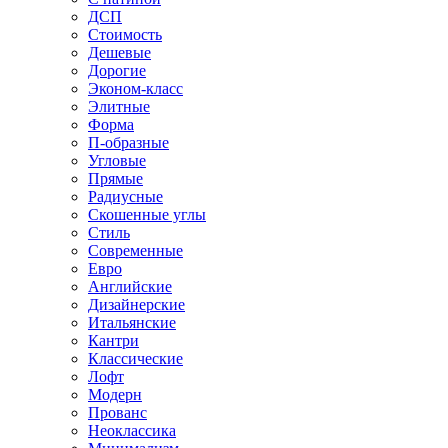
ДСП
Стоимость
Дешевые
Дорогие
Эконом-класс
Элитные
Форма
П-образные
Угловые
Прямые
Радиусные
Скошенные углы
Стиль
Современные
Евро
Английские
Дизайнерские
Итальянские
Кантри
Классические
Лофт
Модерн
Прованс
Неоклассика