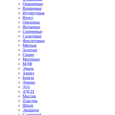
Оранжевые
Вишневые
Изумрудные
Венге
Ореховые
Янтарные
Сиреневые
Салатовые
Фиолетовые
Мятные
Золотые
Синие
Материал
МДФ
Эмаль
Акрил
Береза
Дерево
Дуб
ЛДСП
Массив
Пластик
Шпон
Экошпон
С патиной