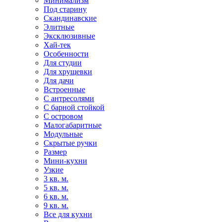
Минимализм
Под старину
Скандинавские
Элитные
Эксклюзивные
Хай-тек
Особенности
Для студии
Для хрущевки
Для дачи
Встроенные
С антресолями
С барной стойкой
С островом
Малогабаритные
Модульные
Скрытые ручки
Размер
Мини-кухни
Узкие
3 кв. м.
5 кв. м.
6 кв. м.
9 кв. м.
Все для кухни