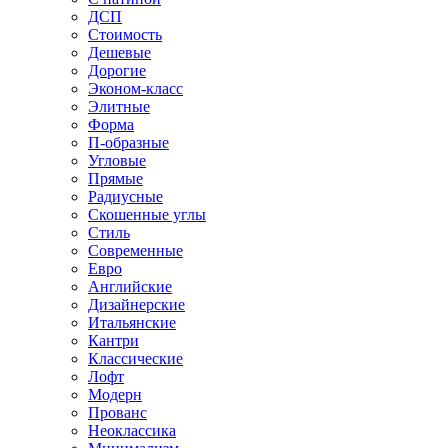
ДСП
Стоимость
Дешевые
Дорогие
Эконом-класс
Элитные
Форма
П-образные
Угловые
Прямые
Радиусные
Скошенные углы
Стиль
Современные
Евро
Английские
Дизайнерские
Итальянские
Кантри
Классические
Лофт
Модерн
Прованс
Неоклассика