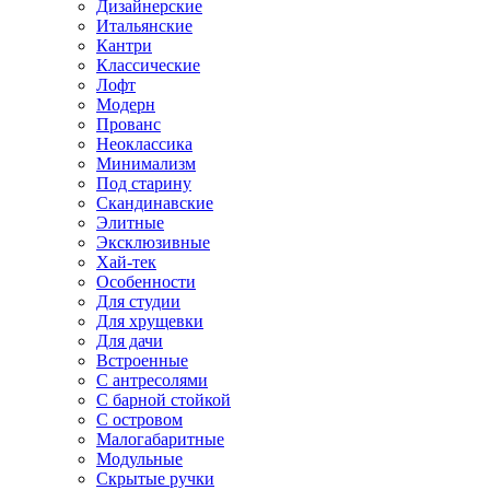
Дизайнерские
Итальянские
Кантри
Классические
Лофт
Модерн
Прованс
Неоклассика
Минимализм
Под старину
Скандинавские
Элитные
Эксклюзивные
Хай-тек
Особенности
Для студии
Для хрущевки
Для дачи
Встроенные
С антресолями
С барной стойкой
С островом
Малогабаритные
Модульные
Скрытые ручки