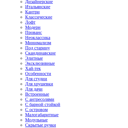
Дизайнерские
Итальянские
Кантри
Классические
Лофт
Модерн
Прованс
Неоклассика
Минимализм
Под старину
Скандинавские
Элитные
Эксклюзивные
Хай-тек
Особенности
Для студии
Для хрущевки
Для дачи
Встроенные
С антресолями
С барной стойкой
С островом
Малогабаритные
Модульные
Скрытые ручки