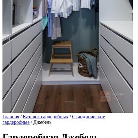
Главная
/
Каталог гардеробных
/
Скандинавские
гардеробные
/ Джебель
Гардеробная Джебель