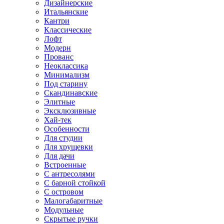
Дизайнерские
Итальянские
Кантри
Классические
Лофт
Модерн
Прованс
Неоклассика
Минимализм
Под старину
Скандинавские
Элитные
Эксклюзивные
Хай-тек
Особенности
Для студии
Для хрущевки
Для дачи
Встроенные
С антресолями
С барной стойкой
С островом
Малогабаритные
Модульные
Скрытые ручки