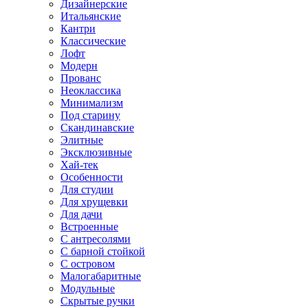
Дизайнерские
Итальянские
Кантри
Классические
Лофт
Модерн
Прованс
Неоклассика
Минимализм
Под старину
Скандинавские
Элитные
Эксклюзивные
Хай-тек
Особенности
Для студии
Для хрущевки
Для дачи
Встроенные
С антресолями
С барной стойкой
С островом
Малогабаритные
Модульные
Скрытые ручки