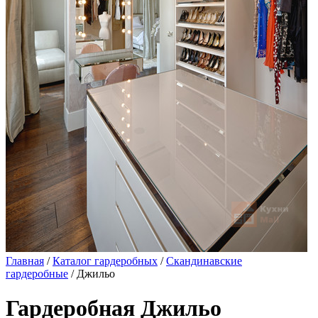
Главная
/
Каталог гардеробных
/
Скандинавские
гардеробные
/ Джильо
Гардеробная Джильо