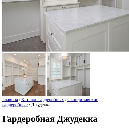
Главная
/
Каталог гардеробных
/
Скандинавские
гардеробные
/ Джудекка
Гардеробная Джудекка