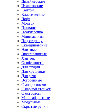
Дизайнерские
Итальянские
Кантри
Классические
Лофт
Модерн
Прованс
Неоклассика
Минимализм
Под старину
Скандинавские
Элитные
Эксклюзивные
Хай-тек
Особенности
Для студии
Для хрущевки
Для дачи
Встроенные
С антресолями
С барной стойкой
С островом
Малогабаритные
Модульные
Скрытые ручки