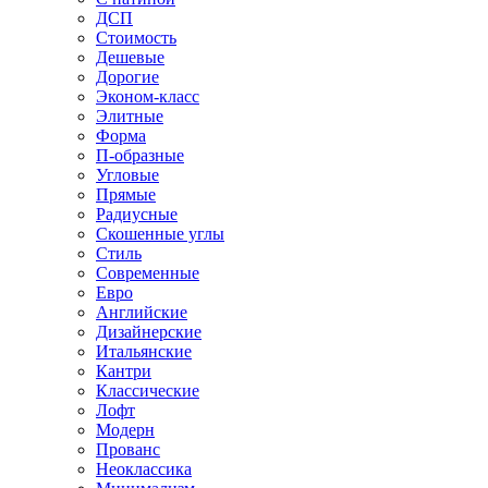
ДСП
Стоимость
Дешевые
Дорогие
Эконом-класс
Элитные
Форма
П-образные
Угловые
Прямые
Радиусные
Скошенные углы
Стиль
Современные
Евро
Английские
Дизайнерские
Итальянские
Кантри
Классические
Лофт
Модерн
Прованс
Неоклассика