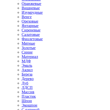
Оранжевые
Вишневые
Изумрудные
Венге
Ореховые
Янтарные
Сиреневые
Салатовые
Фиолетовые
Мятные
Золотые
Синие
Материал
МДФ
Эмаль
Акрил
Береза
Дерево
Дуб
ЛДСП
Массив
Пластик
Шпон
Экошпон
С патиной