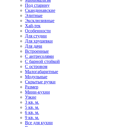
Минимализм
Под старину
Скандинавские
Элитные
Эксклюзивные
Хай-тек
Особенности
Для студии
Для хрущевки
Для дачи
Встроенные
С антресолями
С барной стойкой
С островом
Малогабаритные
Модульные
Скрытые ручки
Размер
Мини-кухни
Узкие
3 кв. м.
5 кв. м.
6 кв. м.
9 кв. м.
Все для кухни