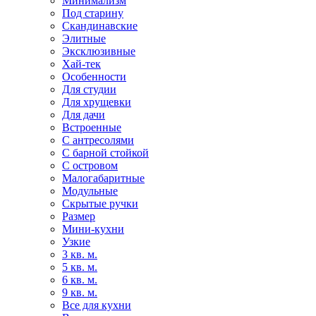
Минимализм
Под старину
Скандинавские
Элитные
Эксклюзивные
Хай-тек
Особенности
Для студии
Для хрущевки
Для дачи
Встроенные
С антресолями
С барной стойкой
С островом
Малогабаритные
Модульные
Скрытые ручки
Размер
Мини-кухни
Узкие
3 кв. м.
5 кв. м.
6 кв. м.
9 кв. м.
Все для кухни