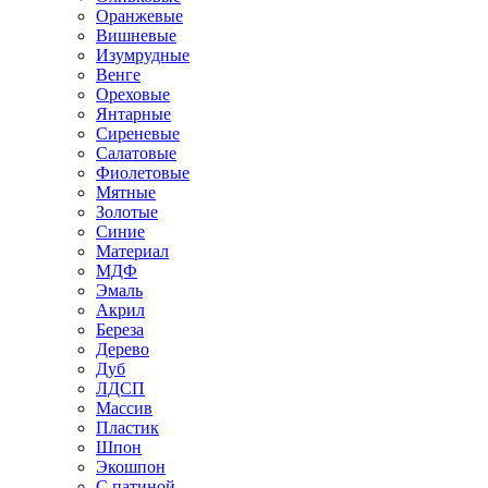
Оранжевые
Вишневые
Изумрудные
Венге
Ореховые
Янтарные
Сиреневые
Салатовые
Фиолетовые
Мятные
Золотые
Синие
Материал
МДФ
Эмаль
Акрил
Береза
Дерево
Дуб
ЛДСП
Массив
Пластик
Шпон
Экошпон
С патиной