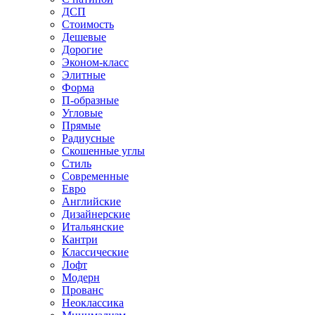
ДСП
Стоимость
Дешевые
Дорогие
Эконом-класс
Элитные
Форма
П-образные
Угловые
Прямые
Радиусные
Скошенные углы
Стиль
Современные
Евро
Английские
Дизайнерские
Итальянские
Кантри
Классические
Лофт
Модерн
Прованс
Неоклассика