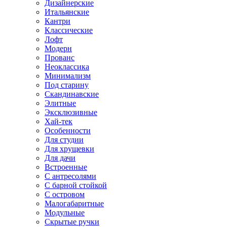
Дизайнерские
Итальянские
Кантри
Классические
Лофт
Модерн
Прованс
Неоклассика
Минимализм
Под старину
Скандинавские
Элитные
Эксклюзивные
Хай-тек
Особенности
Для студии
Для хрущевки
Для дачи
Встроенные
С антресолями
С барной стойкой
С островом
Малогабаритные
Модульные
Скрытые ручки