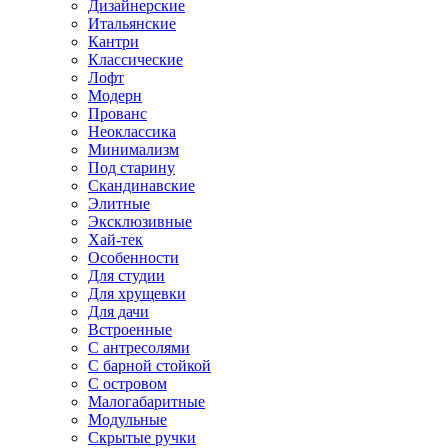
Дизайнерские
Итальянские
Кантри
Классические
Лофт
Модерн
Прованс
Неоклассика
Минимализм
Под старину
Скандинавские
Элитные
Эксклюзивные
Хай-тек
Особенности
Для студии
Для хрущевки
Для дачи
Встроенные
С антресолями
С барной стойкой
С островом
Малогабаритные
Модульные
Скрытые ручки