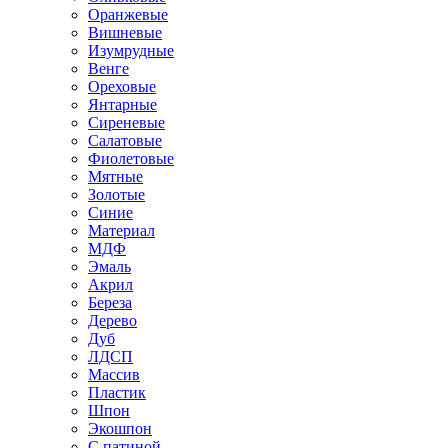
Оранжевые
Вишневые
Изумрудные
Венге
Ореховые
Янтарные
Сиреневые
Салатовые
Фиолетовые
Мятные
Золотые
Синие
Материал
МДФ
Эмаль
Акрил
Береза
Дерево
Дуб
ЛДСП
Массив
Пластик
Шпон
Экошпон
С патиной