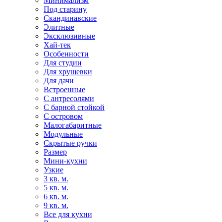
Минимализм
Под старину
Скандинавские
Элитные
Эксклюзивные
Хай-тек
Особенности
Для студии
Для хрущевки
Для дачи
Встроенные
С антресолями
С барной стойкой
С островом
Малогабаритные
Модульные
Скрытые ручки
Размер
Мини-кухни
Узкие
3 кв. м.
5 кв. м.
6 кв. м.
9 кв. м.
Все для кухни