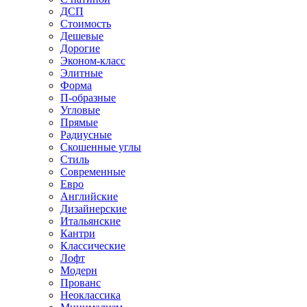
ДСП
Стоимость
Дешевые
Дорогие
Эконом-класс
Элитные
Форма
П-образные
Угловые
Прямые
Радиусные
Скошенные углы
Стиль
Современные
Евро
Английские
Дизайнерские
Итальянские
Кантри
Классические
Лофт
Модерн
Прованс
Неоклассика