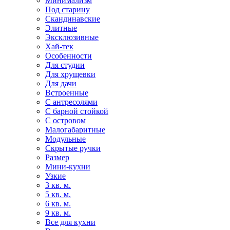
Минимализм
Под старину
Скандинавские
Элитные
Эксклюзивные
Хай-тек
Особенности
Для студии
Для хрущевки
Для дачи
Встроенные
С антресолями
С барной стойкой
С островом
Малогабаритные
Модульные
Скрытые ручки
Размер
Мини-кухни
Узкие
3 кв. м.
5 кв. м.
6 кв. м.
9 кв. м.
Все для кухни