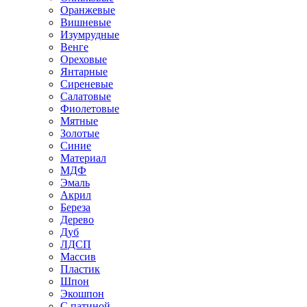
Оранжевые
Вишневые
Изумрудные
Венге
Ореховые
Янтарные
Сиреневые
Салатовые
Фиолетовые
Мятные
Золотые
Синие
Материал
МДФ
Эмаль
Акрил
Береза
Дерево
Дуб
ЛДСП
Массив
Пластик
Шпон
Экошпон
С патиной