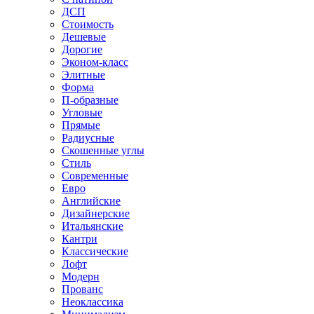
ДСП
Стоимость
Дешевые
Дорогие
Эконом-класс
Элитные
Форма
П-образные
Угловые
Прямые
Радиусные
Скошенные углы
Стиль
Современные
Евро
Английские
Дизайнерские
Итальянские
Кантри
Классические
Лофт
Модерн
Прованс
Неоклассика