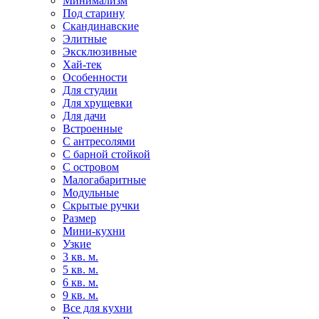
Минимализм
Под старину
Скандинавские
Элитные
Эксклюзивные
Хай-тек
Особенности
Для студии
Для хрущевки
Для дачи
Встроенные
С антресолями
С барной стойкой
С островом
Малогабаритные
Модульные
Скрытые ручки
Размер
Мини-кухни
Узкие
3 кв. м.
5 кв. м.
6 кв. м.
9 кв. м.
Все для кухни