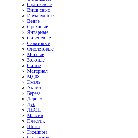
Оранжевые
Вишневые
Изумрудные
Венге
Ореховые
Янтарные
Сиреневые
Салатовые
Фиолетовые
Мятные
Золотые
Синие
Материал
МДФ
Эмаль
Акрил
Береза
Дерево
Дуб
ЛДСП
Массив
Пластик
Шпон
Экошпон
С патиной