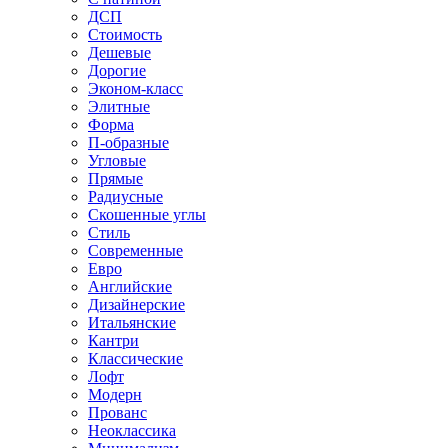
ДСП
Стоимость
Дешевые
Дорогие
Эконом-класс
Элитные
Форма
П-образные
Угловые
Прямые
Радиусные
Скошенные углы
Стиль
Современные
Евро
Английские
Дизайнерские
Итальянские
Кантри
Классические
Лофт
Модерн
Прованс
Неоклассика