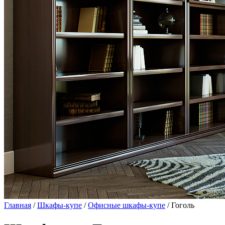
Главная
/
Шкафы-купе
/
Офисные шкафы-купе
/ Гоголь