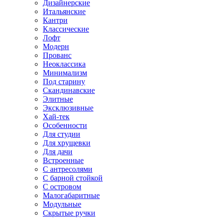
Дизайнерские
Итальянские
Кантри
Классические
Лофт
Модерн
Прованс
Неоклассика
Минимализм
Под старину
Скандинавские
Элитные
Эксклюзивные
Хай-тек
Особенности
Для студии
Для хрущевки
Для дачи
Встроенные
С антресолями
С барной стойкой
С островом
Малогабаритные
Модульные
Скрытые ручки