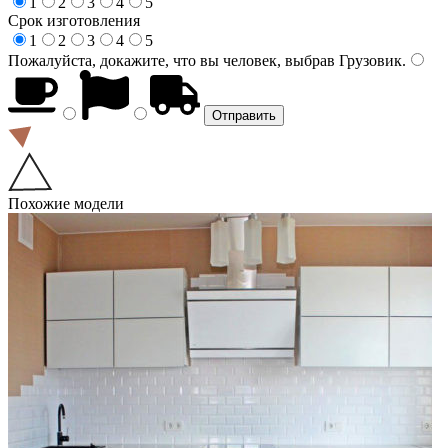
1
2
3
4
5
Срок изготовления
1
2
3
4
5
Пожалуйста, докажите, что вы человек, выбрав
Грузовик
.
Похожие модели