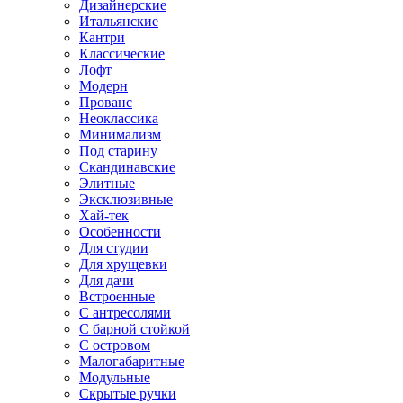
Дизайнерские
Итальянские
Кантри
Классические
Лофт
Модерн
Прованс
Неоклассика
Минимализм
Под старину
Скандинавские
Элитные
Эксклюзивные
Хай-тек
Особенности
Для студии
Для хрущевки
Для дачи
Встроенные
С антресолями
С барной стойкой
С островом
Малогабаритные
Модульные
Скрытые ручки